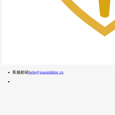
客服邮箱
help@xiaomilidoc.cn