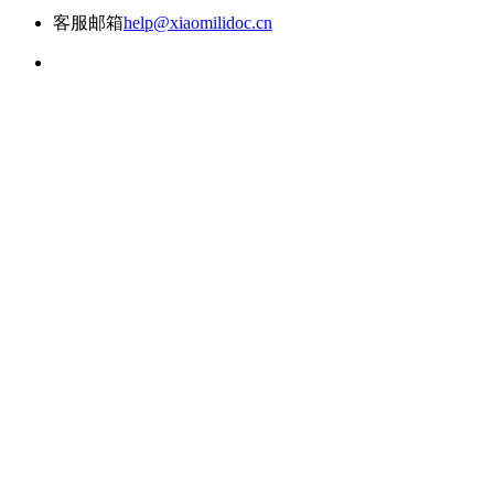
客服邮箱
help@xiaomilidoc.cn