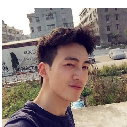
小辰8的店铺