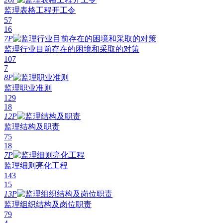
监理表格工程开工令
57
16
7P
监理行业目前存在的困境和采取的对策
107
7
8P
监理职业准则
129
18
12P
监理结构及职责
75
18
7P
监理细则亮化工程
143
15
13P
监理组织结构及岗位职责
79