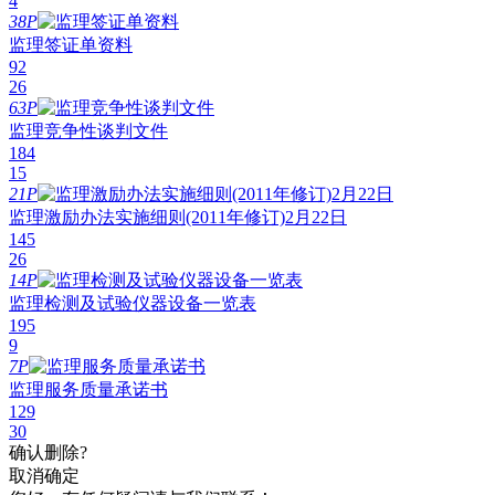
4
38P
监理签证单资料
92
26
63P
监理竞争性谈判文件
184
15
21P
监理激励办法实施细则(2011年修订)2月22日
145
26
14P
监理检测及试验仪器设备一览表
195
9
7P
监理服务质量承诺书
129
30
确认删除?
取消
确定