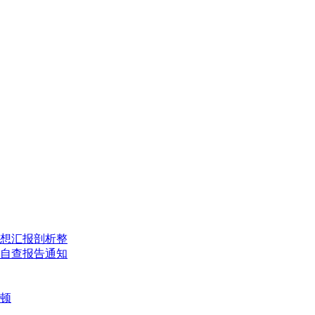
想汇报
剖析整
自查报告
通知
顿