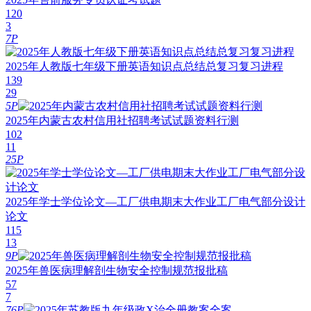
120
3
7P
2025年人教版七年级下册英语知识点总结总复习复习进程
139
29
5P
2025年内蒙古农村信用社招聘考试试题资料行测
102
11
25P
2025年学士学位论文—工厂供电期末大作业工厂电气部分设计
论文
115
13
9P
2025年兽医病理解剖生物安全控制规范报批稿
57
7
76P