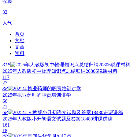
收藏
32
人气
首页
文档
文章
资料
31P
2025年人教版初中物理知识点总结归纳20806说课材料
117
27
3P
2025年执业药师的职责培训讲学
66
21
6P
2025年人教版小升初语文试题及答案18480讲课讲稿
161
18
4P