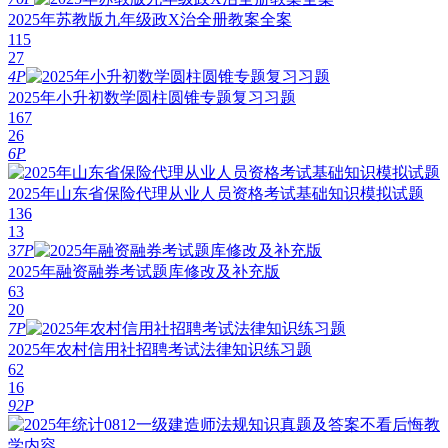
2025年苏教版九年级政X治全册教案全案
115
27
4P
2025年小升初数学圆柱圆锥专题复习习题
167
26
6P
2025年山东省保险代理从业人员资格考试基础知识模拟试题
136
13
37P
2025年融资融券考试题库修改及补充版
63
20
7P
2025年农村信用社招聘考试法律知识练习题
62
16
92P