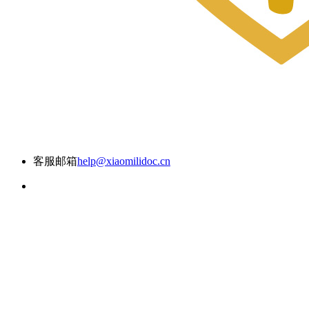
客服邮箱
help@xiaomilidoc.cn