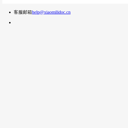
客服邮箱
help@xiaomilidoc.cn