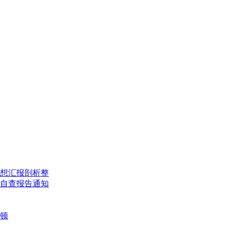
想汇报
剖析整
自查报告
通知
顿