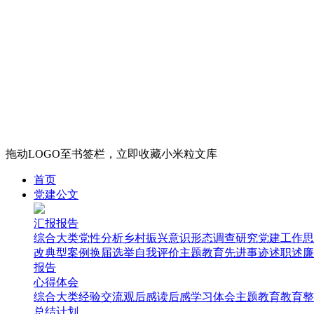
拖动LOGO至书签栏，立即收藏小米粒文库
首页
党建公文
汇报报告
综合大类
党性分析
乡村振兴
意识形态
调查研究
党建工作
思
改
典型案例
换届选举
自我评价
主题教育
先进事迹
述职述廉
报告
心得体会
综合大类
经验交流
观后感
读后感
学习体会
主题教育
教育整
总结计划