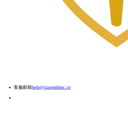
客服邮箱
help@xiaomilidoc.cn