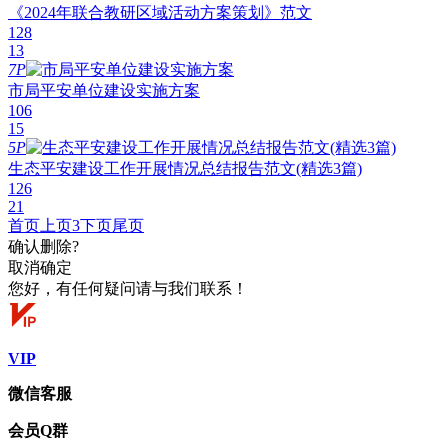
《2024年联合教研区域活动方案策划》范文
128
13
7P
市局平安单位建设实施方案
106
15
5P
生态平安建设工作开展情况总结报告范文(精选3篇)
126
21
首页
上页
3
下页
尾页
确认删除?
取消
确定
您好，有任何疑问请与我们联系！
VIP
微信客服
会员Q群