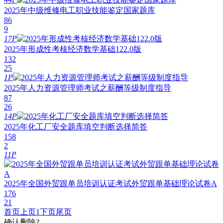
2025年中级维修电工职业技能鉴定国家题库
86
9
17P
2025年形成性考核经济数学基础122.0版
132
25
1P
2025年人力资源管理师考试之薪酬等级制度指导
87
26
14P
2025年化工厂安全题库填空判断选择简答
158
2
11P
2025年全国外贸跟单员培训认证考试外贸跟单基础理论试卷A
176
21
首页
上页
1
下页
尾页
确认删除?