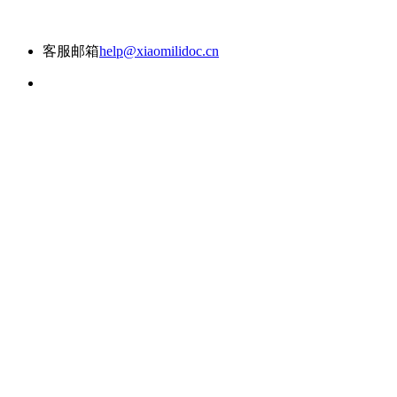
客服邮箱
help@xiaomilidoc.cn