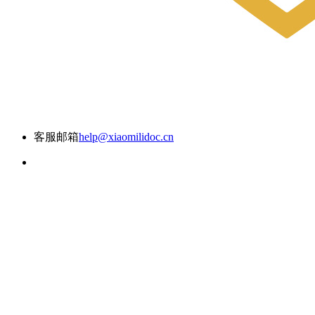
客服邮箱
help@xiaomilidoc.cn